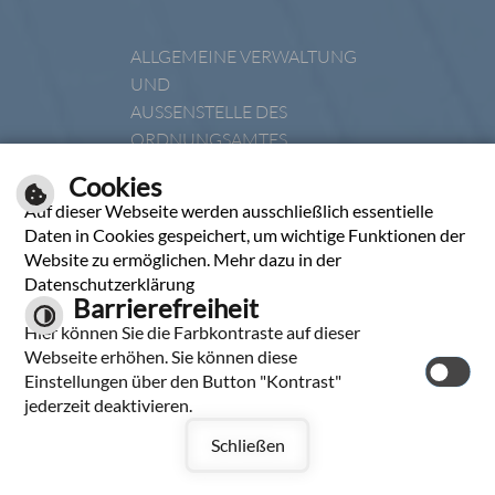
ALLGEMEINE VERWALTUNG
UND
AUSSENSTELLE DES O
RDNUNGSAMTES
DIENSTAG
Cookies
Auf dieser Webseite werden ausschließlich essentielle
08:00 UHR BIS 12:00 UHR
Daten in Cookies gespeichert, um wichtige Funktionen der
DONNERSTAG
Website zu ermöglichen. Mehr dazu in der
Datenschutzerklärung
14:00 UHR BIS 18:00 UHR
Barrierefreiheit
SOWIE NACH
Hier können Sie die Farbkontraste auf dieser
TERMINVEREINBARUNG
Webseite erhöhen. Sie können diese
Einstellungen über den Button "Kontrast"
jederzeit deaktivieren.
Inhalt
|
Hilfe
|
Impressum
|
Datenschutzerklärung
|
Responsive
Schließen
Web
© cm city media GmbH