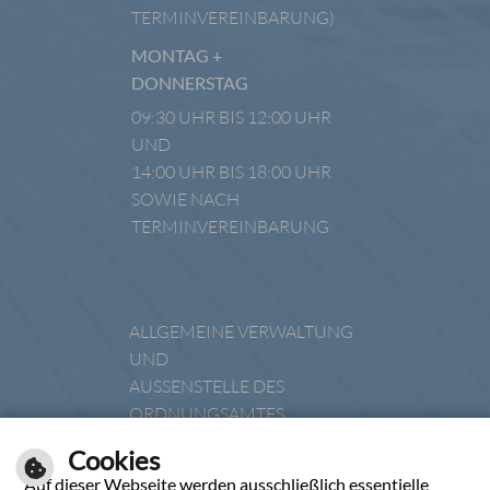
TERMINVEREINBARUNG)
MONTAG +
DONNERSTAG
09:30 UHR BIS 12:00 UHR
UND
14:00 UHR BIS 18:00 UHR
SOWIE NACH
TERMINVEREINBARUNG
ALLGEMEINE VERWALTUNG
UND
AUSSENSTELLE DES O
RDNUNGSAMTES
DIENSTAG
Cookies
Auf dieser Webseite werden ausschließlich essentielle
08:00 UHR BIS 12:00 UHR