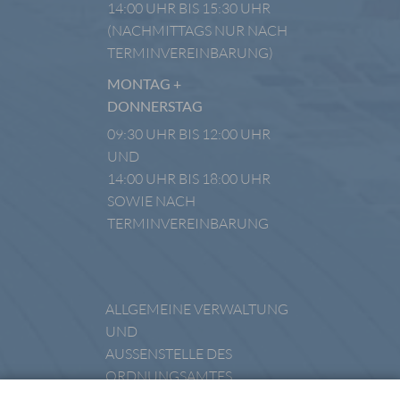
14:00 UHR BIS 15:30 UHR
(NACHMITTAGS NUR NACH
TERMINVEREINBARUNG)
MONTAG +
DONNERSTAG
09:30 UHR BIS 12:00 UHR
UND
14:00 UHR BIS 18:00 UHR
SOWIE NACH
TERMINVEREINBARUNG
ALLGEMEINE VERWALTUNG
UND
AUSSENSTELLE DES O
RDNUNGSAMTES