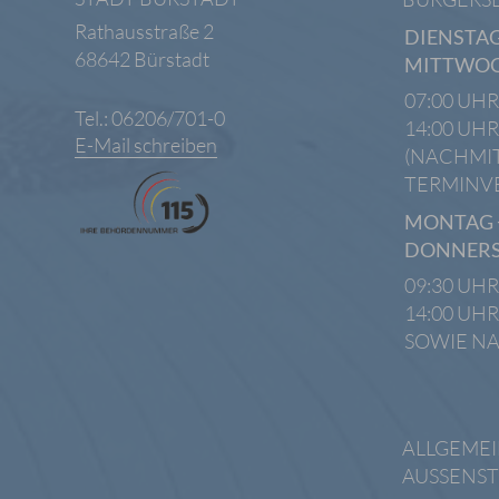
Rathausstraße 2
DIENSTAG
68642 Bürstadt
MITTWO
07:00 UHR
Tel.: 06206/701-0
14:00 UHR
E-Mail schreiben
(NACHMI
TERMINV
MONTAG 
DONNER
09:30 UHR
14:00 UHR
SOWIE N
ALLGEME
AUSSENST