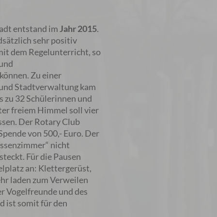
adt entstand im
Jahr 2015
.
sätzlich sehr positiv
it dem Regelunterricht, so
 und
können. Zu einer
 und Stadtverwaltung kam
is zu 32 Schülerinnen und
er freiem Himmel soll vier
ssen. Der Rotary Club
Spende von 500,- Euro. Der
lassenzimmer“ nicht
teckt. Für die Pausen
platz an: Klettergerüst,
ehr laden zum Verweilen
er Vogelfreunde und des
 ist somit für den