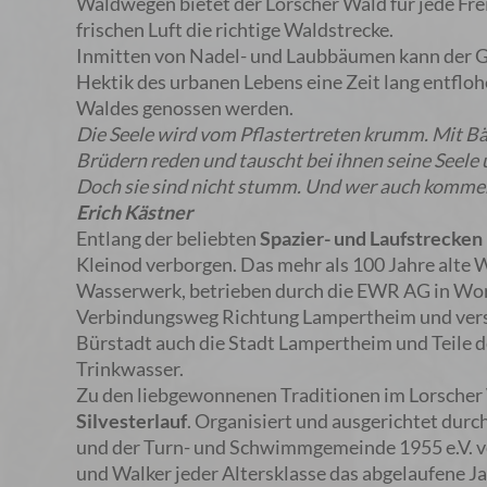
Waldwegen bietet der Lorscher Wald für jede Frei
frischen Luft die richtige Waldstrecke.
Inmitten von Nadel- und Laubbäumen kann der G
Hektik des urbanen Lebens eine Zeit lang entflo
Waldes genossen werden.
Die Seele wird vom Pflastertreten krumm. Mit 
Brüdern reden und tauscht bei ihnen seine Seele
Doch sie sind nicht stumm. Und wer auch kommen 
Erich Kästner
Entlang der beliebten
Spazier- und Laufstrecken
Kleinod verborgen. Das mehr als 100 Jahre alte
Wasserwerk, betrieben durch die EWR AG in Wor
Verbindungsweg Richtung Lampertheim und vers
Bürstadt auch die Stadt Lampertheim und Teile 
Trinkwasser.
Zu den liebgewonnenen Traditionen im Lorscher 
Silvesterlauf
. Organisiert und ausgerichtet durc
und der Turn- und Schwimmgemeinde 1955 e.V. 
und Walker jeder Altersklasse das abgelaufene J