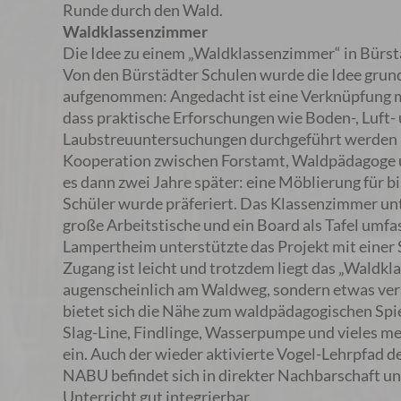
Runde durch den Wald.
Waldklassenzimmer
Die Idee zu einem „Waldklassenzimmer“ in Bürst
Von den Bürstädter Schulen wurde die Idee grund
aufgenommen: Angedacht ist eine Verknüpfung m
dass praktische Erforschungen wie Boden-, Luft-
Laubstreuuntersuchungen durchgeführt werden 
Kooperation zwischen Forstamt, Waldpädagoge
es dann zwei Jahre später: eine Möblierung für b
Schüler wurde präferiert. Das Klassenzimmer unt
große Arbeitstische und ein Board als Tafel umfa
Lampertheim unterstützte das Projekt mit einer 
Zugang ist leicht und trotzdem liegt das „Waldk
augenscheinlich am Waldweg, sondern etwas vers
bietet sich die Nähe zum waldpädagogischen Spiel
Slag-Line, Findlinge, Wasserpumpe und vieles m
ein. Auch der wieder aktivierte Vogel-Lehrpfad d
NABU befindet sich in direkter Nachbarschaft und
Unterricht gut integrierbar.