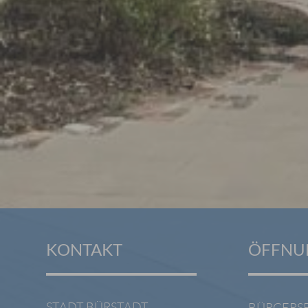
KONTAKT
ÖFFNU
STADT BÜRSTADT
BÜRGERS