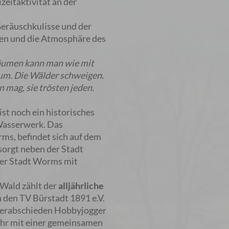
zeitaktivität an der
eräuschkulisse und der
hen und die Atmosphäre des
Bäumen kann man wie mit
 um. Die Wälder schweigen.
mag, sie trösten jeden.
ist noch ein historisches
 Wasserwerk. Das
ms, befindet sich auf dem
orgt neben der Stadt
der Stadt Worms mit
Wald zählt der
alljährliche
h den TV Bürstadt 1891 e.V.
verabschieden Hobbyjogger
ahr mit einer gemeinsamen