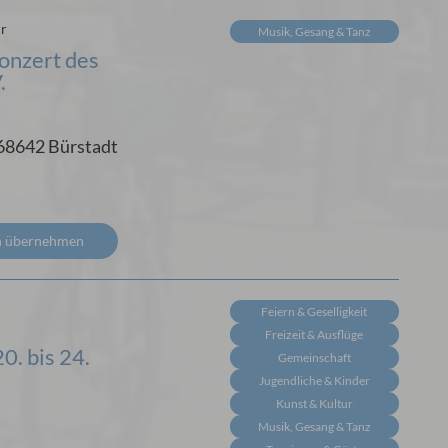
hr
Musik, Gesang & Tanz
nzert des
.
 68642 Bürstadt
n übernehmen
Feiern & Geselligkeit
Freizeit & Ausflüge
0. bis 24.
Gemeinschaft
Jugendliche & Kinder
Kunst & Kultur
Musik, Gesang & Tanz