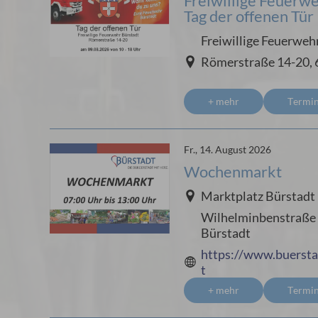
Freiwillige Feuerwe
Tag der offenen Tür
Freiwillige Feuerweh
Römerstraße 14-20, 
+ mehr
Termi
Fr., 14. August 2026
Wochenmarkt
Marktplatz Bürstadt
Wilhelminbenstraße 
Bürstadt
https://www.buerst
t
+ mehr
Termi