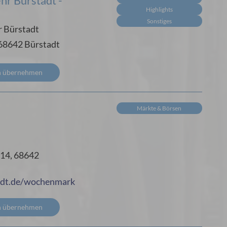
hr Bürstadt -
Highlights
Sonstiges
r Bürstadt
68642 Bürstadt
n übernehmen
Märkte & Börsen
14, 68642
adt.de/wochenmark
n übernehmen