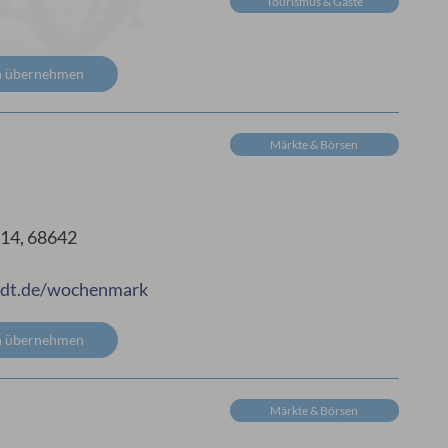
Tourismus & Gäste
n übernehmen
Märkte & Börsen
14, 68642
adt.de/wochenmark
n übernehmen
Märkte & Börsen