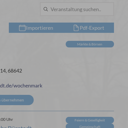
Importieren
Pdf-Export
Märkte & Börsen
14, 68642
adt.de/wochenmark
n übernehmen
8:00 Uhr
Feiern & Geselligkeit
Gemeinschaft