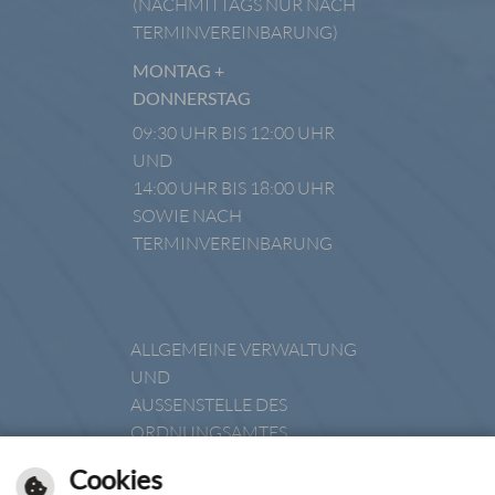
(NACHMITTAGS NUR NACH
TERMINVEREINBARUNG)
MONTAG +
DONNERSTAG
09:30 UHR BIS 12:00 UHR
UND
14:00 UHR BIS 18:00 UHR
SOWIE NACH
TERMINVEREINBARUNG
ALLGEMEINE VERWALTUNG
UND
AUSSENSTELLE DES O
RDNUNGSAMTES
DIENSTAG
Cookies