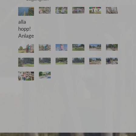
alla
hopp!
Anlage