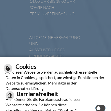
14:00 UHR BIS 18:00 UHR
SOWIE NACH
TERMINVEREINBARUNG
ALLGEMEINE VERWALTUNG
UND
AUSSENSTELLE DES O
RDNUNGSAMTES
DIENSTAG
Cookies
Auf dieser Webseite werden ausschließlich essentielle
08:00 UHR BIS 12:00 UHR
Daten in Cookies gespeichert, um wichtige Funktionen der
DONNERSTAG
Website zu ermöglichen. Mehr dazu in der
Datenschutzerklärung
14:00 UHR BIS 18:00 UHR
Barrierefreiheit
SOWIE NACH
Hier können Sie die Farbkontraste auf dieser
TERMINVEREINBARUNG
Webseite erhöhen. Sie können diese
Einstellungen über den Button "Kontrast"