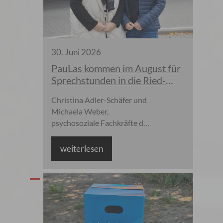
30
.
Juni
2026
PauLas kommen im August für
Sprechstunden in die Ried-
Gemeinden
Christina Adler-Schäfer und
Michaela Weber,
psychosoziale Fachkräfte des
Kreises Bergstraße, beraten
Seniorinnen und Senioren
weiterlesen