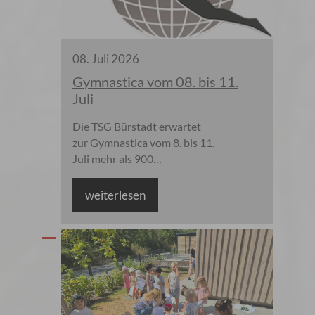
Temperaturunterschiedes
zwischen Tag und Nacht nur
eingeschränkt. Die
08
.
Juli
2026
Totholzproblematik mit
großen Mengen an
Gymnastica vom 08. bis 11.
abgestorbenem Holz besteht
Juli
weiter fort.
Die TSG Bürstadt erwartet
zur Gymnastica vom 8. bis 11.
Juli mehr als 900
Sportlerinnen und Sportler.
Es herrscht große Vorfreude.
weiterlesen