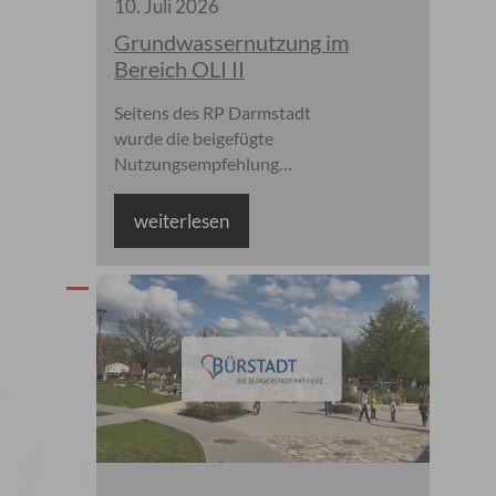
10
.
Juli
2026
Grundwassernutzung im
Bereich OLI II
Seitens des RP Darmstadt
wurde die beigefügte
Nutzungsempfehlung
erlassen mit der Bitte, diese
über unsere Kanäle ebenfalls
weiterlesen
zu veröffentlichen!