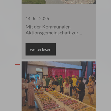
14
.
Juli
2026
Mit der Kommunalen
Aktionsgemeinschaft zur
Bekämpfung der
Schnakenplage e.V. (KABS) im
weiterlesen
Auwald unterwegs