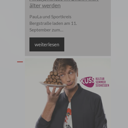
älter werden
PauLa und Sportkreis
Bergstraße laden am 11.
September zum
Bewegungsnachmittag nach
Bürstadt ein / Interessierte
weiterlesen
können ihre Alltagsfitness
testen und regionale
Angebote kennenlernen