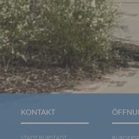
KONTAKT
ÖFFNU
STADT BÜRSTADT
BÜRGERS