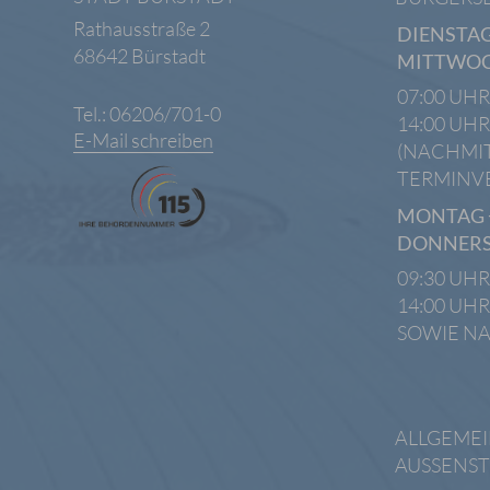
Rathausstraße 2
DIENSTAG
68642 Bürstadt
MITTWO
07:00 UHR
Tel.: 06206/701-0
14:00 UHR
E-Mail schreiben
(NACHMI
TERMINV
MONTAG 
DONNER
09:30 UHR
14:00 UHR
SOWIE N
ALLGEME
AUSSENST