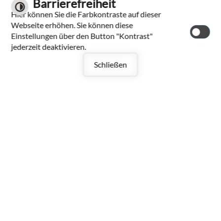
Barrierefreiheit
TERMINVEREINBARUNG)
Hier können Sie die Farbkontraste auf dieser
Webseite erhöhen. Sie können diese
MONTAG +
Einstellungen über den Button "Kontrast"
DONNERSTAG
jederzeit deaktivieren.
09:30 UHR BIS 12:00 UHR
Schließen
UND
14:00 UHR BIS 18:00 UHR
SOWIE NACH
TERMINVEREINBARUNG
ALLGEMEINE VERWALTUNG
UND
AUSSENSTELLE DES O
RDNUNGSAMTES
DIENSTAG