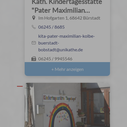
Kath. Kindertagesstätte
"Pater Maximilian
Kolbe"
Im Hofgarten 1, 68642 Bürstadt
06245 / 8685
kita-pater-maximilian-kolbe-
buerstadt-
bobstadt@unikathe.de
06245 / 9945546
+ Mehr anzeigen