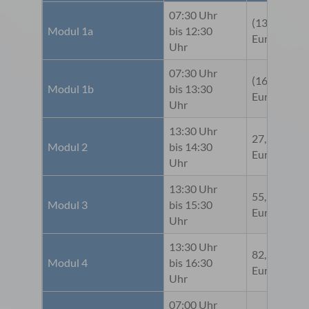
07:30 Uhr
(137,85
Modul 1a
bis 12:30
Euro)
Uhr
07:30 Uhr
(165,42
Modul 1b
bis 13:30
Euro)
Uhr
13:30 Uhr
27,55
Modul 2
bis 14:30
5,
Euro
Uhr
13:30 Uhr
55,10
1
Modul 3
bis 15:30
Euro
E
Uhr
13:30 Uhr
82,65
1
Modul 4
bis 16:30
Euro
E
Uhr
07:00 Uhr