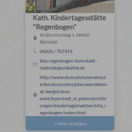
Kath. Kindertagesstätte
"Regenbogen"
Im Bruchschlag 1, 68642
Bürstadt
06206 / 707419
kita-regenbogen-buerstadt-
riedrode@unikathe.de
http://www.dcms.bistummainz.d
e/bm/dcms/sites/pfarreien/dekan
at-bergstrasse-
west/buerstadt_st_peter/einricht
ungen/kindertagestaetten/kita_r
egenbogen/index.html
+ Mehr anzeigen