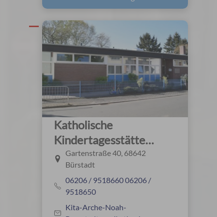
Katholische
Kindertagesstätte
"Arche Noah"
Gartenstraße 40, 68642
Bürstadt
06206 / 9518660 06206 /
9518650
Kita-Arche-Noah-