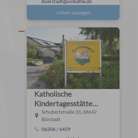
Buerstadt@unikathe.de
+ Mehr anzeigen
Katholische
Kindertagesstätte
"Spatzennest"
Schubertstraße 31, 68642
Bürstadt
06206 / 6459