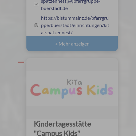
spatzennest(@)pfarrgruppe-
buerstadt.de
https://bistummainz.de/pfarrgru
ppe/buerstadt/einrichtungen/kit
a-spatzennest/
+ Mehr anzeigen
Kindertagesstätte
"Campus Kids"