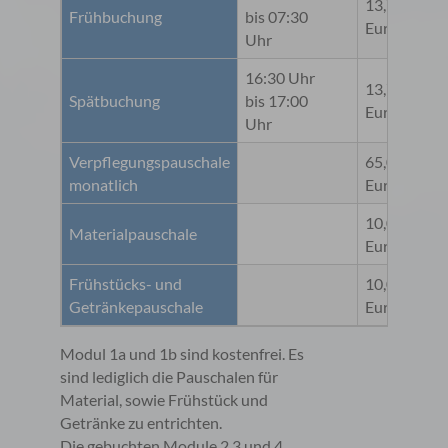
13,78
Frühbuchung
bis 07:30
2,
Euro
Uhr
16:30 Uhr
13,78
Spätbuchung
bis 17:00
2,
Euro
Uhr
Verpflegungspauschale
65,00
1
monatlich
Euro
E
10,00
Materialpauschale
Euro
Frühstücks- und
10,00
Getränkepauschale
Euro
Modul 1a und 1b sind kostenfrei. Es
sind lediglich die Pauschalen für
Material, sowie Frühstück und
Getränke zu entrichten.
Die gebuchten Module 2,3 und 4