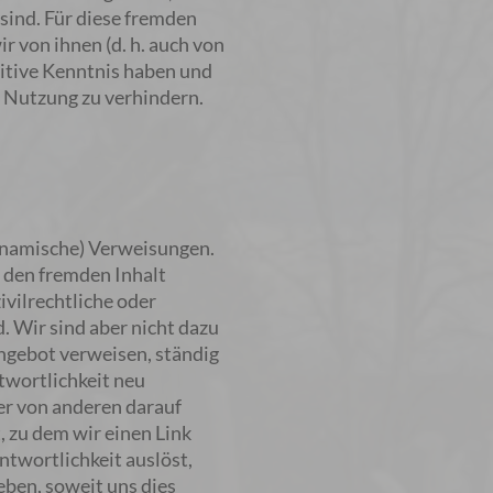
sind. Für diese fremden
r von ihnen (d. h. auch von
sitive Kenntnis haben und
n Nutzung zu verhindern.
dynamische) Verweisungen.
 den fremden Inhalt
ivilrechtliche oder
. Wir sind aber nicht dazu
 Angebot verweisen, ständig
twortlichkeit neu
er von anderen darauf
 zu dem wir einen Link
antwortlichkeit auslöst,
ben, soweit uns dies