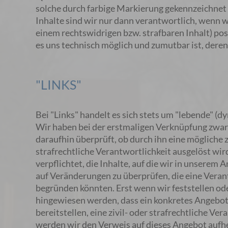
solche durch farbige Markierung gekennzeichnet 
Inhalte sind wir nur dann verantwortlich, wenn wi
einem rechtswidrigen bzw. strafbaren Inhalt) po
es uns technisch möglich und zumutbar ist, dere
"LINKS"
Bei "Links" handelt es sich stets um "lebende" (
Wir haben bei der erstmaligen Verknüpfung zwar
daraufhin überprüft, ob durch ihn eine mögliche z
strafrechtliche Verantwortlichkeit ausgelöst wird
verpflichtet, die Inhalte, auf die wir in unserem
auf Veränderungen zu überprüfen, die eine Veran
begründen könnten. Erst wenn wir feststellen od
hingewiesen werden, dass ein konkretes Angebot,
bereitstellen, eine zivil- oder strafrechtliche Ver
werden wir den Verweis auf dieses Angebot aufhe