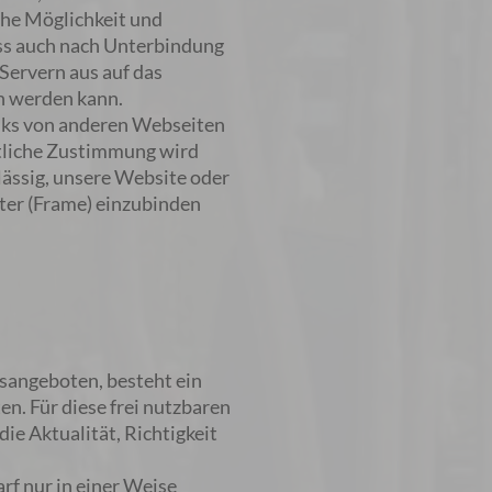
che Möglichkeit und
ass auch nach Unterbindung
Servern aus auf das
n werden kann.
inks von anderen Webseiten
ftliche Zustimmung wird
lässig, unsere Website oder
ster (Frame) einzubinden
sangeboten, besteht ein
en. Für diese frei nutzbaren
ie Aktualität, Richtigkeit
rf nur in einer Weise