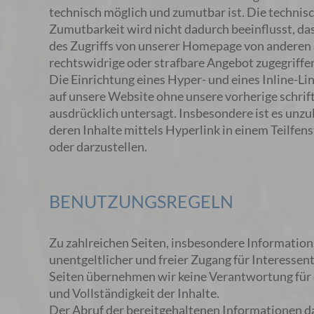
technisch möglich und zumutbar ist. Die technis
Zumutbarkeit wird nicht dadurch beeinflusst, d
des Zugriffs von unserer Homepage von anderen 
rechtswidrige oder strafbare Angebot zugegriffe
Die Einrichtung eines Hyper- und eines Inline-L
auf unsere Website ohne unsere vorherige schri
ausdrücklich untersagt. Insbesondere ist es unzu
deren Inhalte mittels Hyperlink in einem Teilfen
oder darzustellen.
BENUTZUNGSREGELN
Zu zahlreichen Seiten, insbesondere Information
unentgeltlicher und freier Zugang für Interessent
Seiten übernehmen wir keine Verantwortung für d
und Vollständigkeit der Inhalte.
Der Abruf der bereitgehaltenen Informationen da